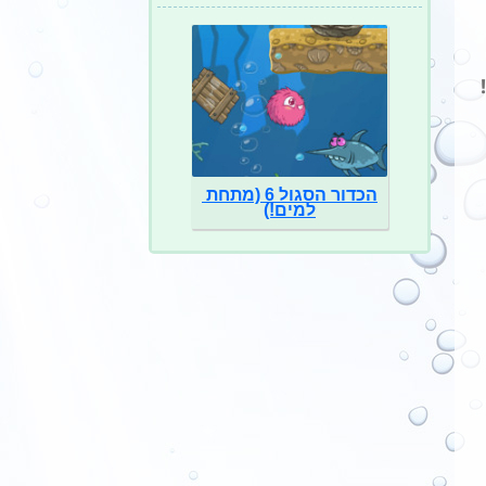
הכדור הסגול 6 (מתחת 
למים!)