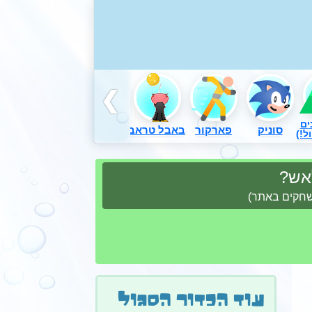
ים
סוניק
פארקור
באבל טראבל
דורה
משחקים באש
ל!)
לאש?
משחקים באתר)
עוד הכדור הסגול