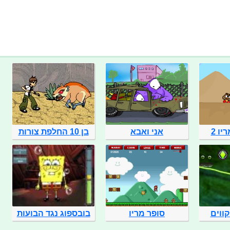
יו 2
אני ואבא
בן 10 החלפת צורות
סופר מריו
בובספוג נגד הבועות