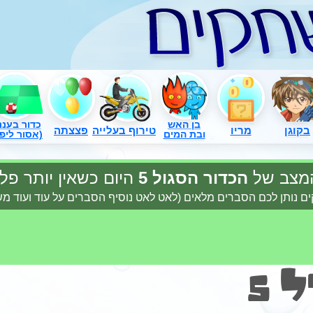
בן האש
כדור בעננ
בקוגן
מריו
טירוף בעלייה
פצצתה
ובת המים
(אסור ליפו
מצב של
הכדור הסגול 5
היום כשאין יותר פ
ם נותן לכם הסברים מלאים (לאט לאט נוסיף הסברים על עוד ועוד 
 5