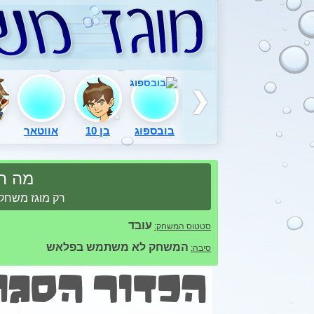
בובספוג
בן 10
אווטאר
מה ה
רק מוגז משחקי
עובד
סטטוס המשחק:
המשחק לא משתמש בפלאש
סיבה:
הכדור הסגול