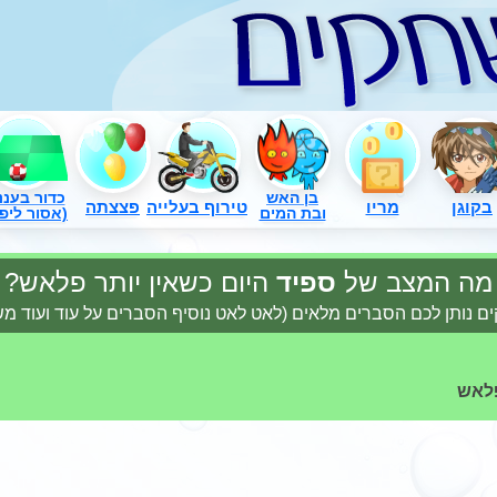
בן האש
כדור בעננ
בקוגן
מריו
טירוף בעלייה
פצצתה
ובת המים
(אסור ליפו
מה המצב של
ספיד
היום כשאין יותר פלאש?
ם נותן לכם הסברים מלאים (לאט לאט נוסיף הסברים על עוד ועוד 
פלאש