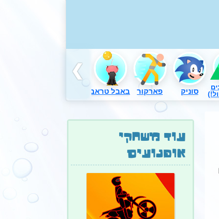
ים
סוניק
פארקור
באבל טראבל
דורה
משחקים באש
ל!)
עוד משחקי
אופנועים