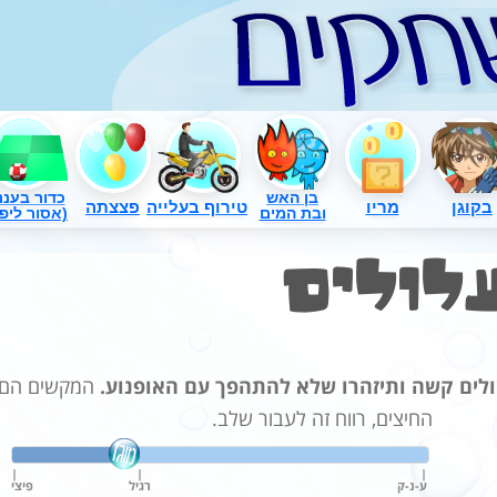
בן האש
כדור בעננ
בקוגן
מריו
טירוף בעלייה
פצצתה
ובת המים
(אסור ליפו
לולים
ולים קשה ותיזהרו שלא להתהפך עם האופנוע.
המקשים הם
החיצים, רווח זה לעבור שלב.
|
|
|
ע-נ-ק
רגיל
פיצי