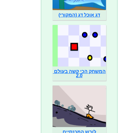
דג אוכל דג (המקורי)
המשחק הכי קשה בעולם 
2.0
לובש המכנסיים