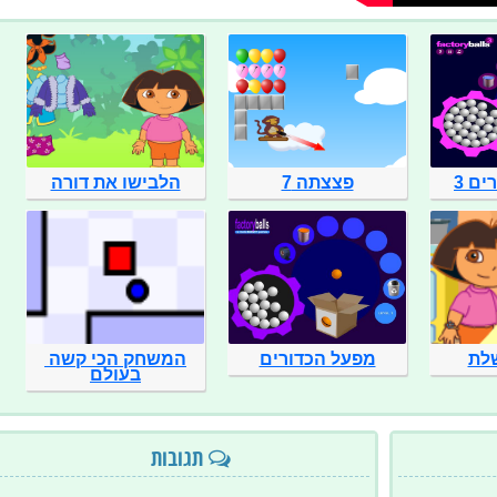
ם 3
פצצתה 7
הלבישו את דורה
לת
מפעל הכדורים
המשחק הכי קשה 
בעולם
תגובות