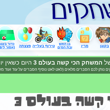
בן האש
כדור בעננ
בקוגן
מריו
טירוף בעלייה
פצצתה
ובת המים
(אסור ליפו
של
המשחק הכי קשה בעולם 3
היום כשאין י
ם נותן לכם הסברים מלאים (לאט לאט נוסיף הסברים על עוד ועוד 
קשה בעולם 3