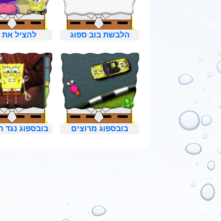
הלבשת בוב ספוג
להציל את ג
בובספוג מרוצים
בובספוג נגד ה