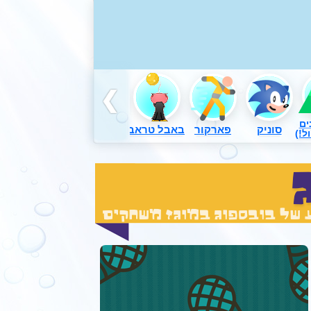
ים
סוניק
פארקור
באבל טראבל
דורה
משחקים באש
ל!)
 של בובספוג במוגז משחקים