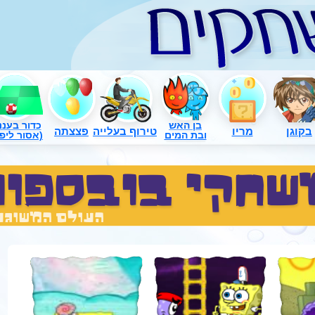
בן האש
כדור בעננ
בקוגן
מריו
טירוף בעלייה
פצצתה
ובת המים
(אסור ליפו
שחקי בובספוג
העולם המשוגע