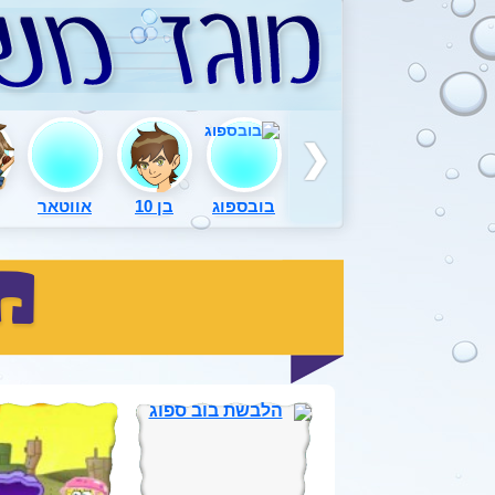
בובספוג
בן 10
אווטאר
מ