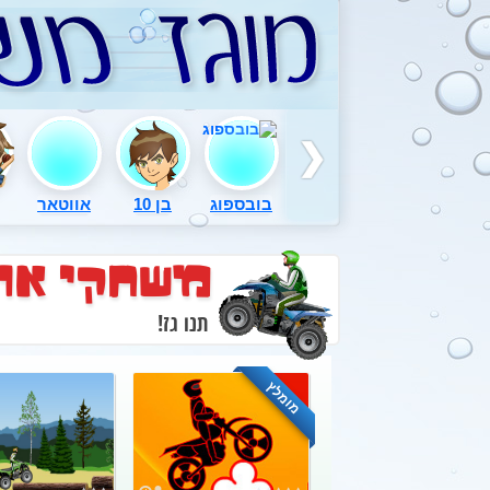
בובספוג
בן 10
אווטאר
משחקי או
תנו גז!
מומלץ