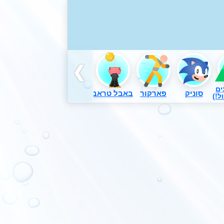
ים
סוניק
פארקור
באבל טראבל
דורה
משחקים באש
ל!)